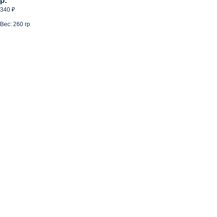
р.
340 ₽
Вес: 260 гр