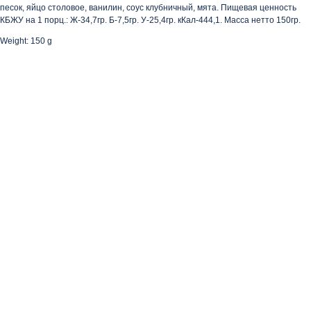
песок, яйцо столовое, ванилин, соус клубничный, мята. Пищевая ценность
КБЖУ на 1 порц.: Ж-34,7гр. Б-7,5гр. У-25,4гр. кКал-444,1. Масса нетто 150гр.
Weight: 150 g