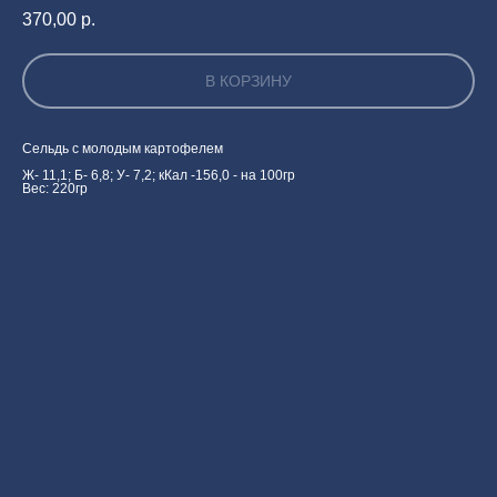
370,00
р.
В КОРЗИНУ
Сельдь с молодым картофелем
Ж- 11,1; Б- 6,8; У- 7,2; кКал -156,0 - на 100гр
Вес: 220гр