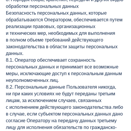
обработки персональных данных
Безопасность персональных данных, которые
обрабатываются Оператором, обеспечивается путем
реализации правовых, организационных
Доставка
и технических мер, необходимых для выполнения
+7(3452)218-999
Принимаем заказы
в полном объеме требований действующего
с 11:00 до 22:30
законодательства в области защиты персональных
данных.
8.1. Оператор обеспечивает сохранность
ул. Ленина, д.68/102
персональных данных и принимает все возможные
Вс-Чт 11:00 - 02:00,
Пт-Сб 11:00 - 04:00
меры, исключающие доступ к персональным данным
+7(3452)712-211
неуполномоченных лиц.
8.2. Персональные данные Пользователя никогда,
ООО «ТМН-
ИНН 7203583985
Лаундж»
ни при каких условиях не будут переданы третьим
лицам, за исключением случаев, связанных
ул. Республики, д.131
с исполнением действующего законодательства либо
Вс-Пт 11:00 - 04:00,
Пт-Сб 11:00 - 06:00
в случае, если субъектом персональных данных дано
+7(3452)503-500
согласие Оператору на передачу данных третьему
лицу для исполнения обязательств по гражданско-
ООО «Лаундж-
ИНН 7203583978