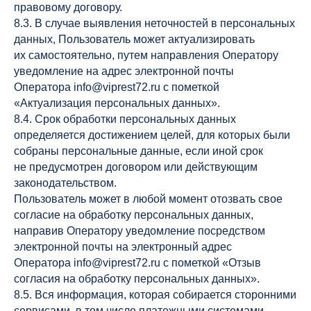
Рес»
правовому договору.
8.3. В случае выявления неточностей в персональных
ул. Обдорская, д.1к2
данных, Пользователь может актуализировать
Вс-Чт 11:00 - 00:00,
Пт-Сб 11:00 - 02:00
их самостоятельно, путем направления Оператору
+7(3452)533-339
уведомление на адрес электронной почты
Оператора info@viprest72.ru с пометкой
ООО «ТМН-
ИНН 7203583985
«Актуализация персональных данных».
Лаундж»
8.4. Срок обработки персональных данных
ул. Газовиков, д.61
определяется достижением целей, для которых были
Вс-Чт 12:00 - 00:00,
Пт-Сб 12:00 - 02:00
собраны персональные данные, если иной срок
+7(3452)666-005
не предусмотрен договором или действующим
законодательством.
ООО «Лаундж-
ИНН 7203583978
Пользователь может в любой момент отозвать свое
Рес»
согласие на обработку персональных данных,
ул. Советская 21
направив Оператору уведомление посредством
Вс-Чт 12:00 - 01:00,
электронной почты на электронный адрес
Пт-Сб 12:00 - 02:00
+7(3452)666-009
Оператора info@viprest72.ru с пометкой «Отзыв
согласия на обработку персональных данных».
ООО
ИНН 7203584650
8.5. Вся информация, которая собирается сторонними
«Белладжо»
сервисами, в том числе платежными системами,