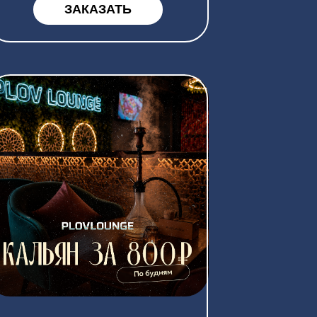
ПО
 12:00 ДО
ресторанах
по адресам: ул.
02, ул. Советская,
иков, 61,
я, 1/2