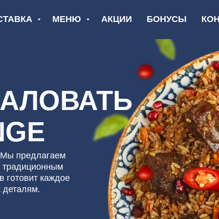
СТАВКА
МЕНЮ
АКЦИИ
БОНУСЫ
КО
ЛОВАТЬ
GE
редлагаем
иционным
вит каждое
ям.