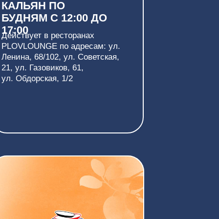
НАЯ
А VIPREST
0% от суммы заказа
любом заведении сети