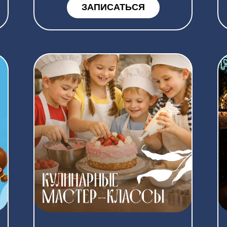
ДЕТСКИЕ КУЛИНАРНЫЕ
КАЛЬЯН 
МАСТЕР-КЛАССЫ
БУДНЯМ С
17:00
Каждый месяц мы учим детей
Действует в 
готовить с любовью. Кулинарные
PLOVLOUNGE 
мастер-классы в PLOVLOUNGE
Ленина, 68/1
— это идеальное сочетание
21, ул. Газов
пользы, творчества и веселья.
ул. Обдорска
ПОДРОБНЕЕ