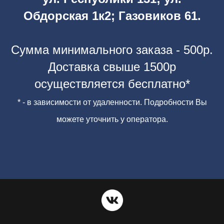
Обдорская 1к2
; Газовиков 61.
Сумма минимального заказа - 500р.
Доставка свыше 1500р
осуществляется бесплатно*
* - в зависимости от удаленности. Подробности Вы
Доставка
+7(3452)218-999
можете уточнить у оператора.
Принимаем заказы
с 11:00 до 22:30
ул. Ленина, д.68/102
Вс-Чт 11:00 - 02:00,
Пт-Сб 11:00 - 04:00
+7(3452)712-211
ООО «ТМН-
ИНН 7203583985
Лаундж»