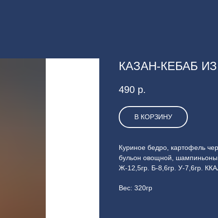
КАЗАН-КЕБАБ И
490
р.
В КОРЗИНУ
Куриное бедро, картофель чер
бульон овощной, шампиньоны, 
Ж-12,5гр. Б-8,6гр. У-7,6гр. ККА
Вес: 320гр