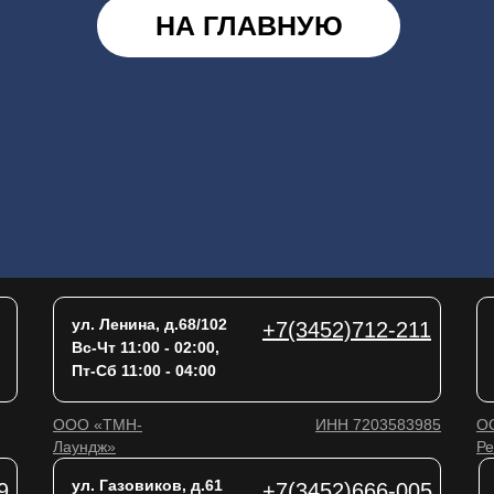
НА ГЛАВНУЮ
ул. Ленина, д.68/102
+7(3452)712-211
Вс-Чт 11:00 - 02:00,
Пт-Сб 11:00 - 04:00
ООО «ТМН-
ИНН 7203583985
О
Лаундж»
Ре
ул. Газовиков, д.61
9
+7(3452)666-005