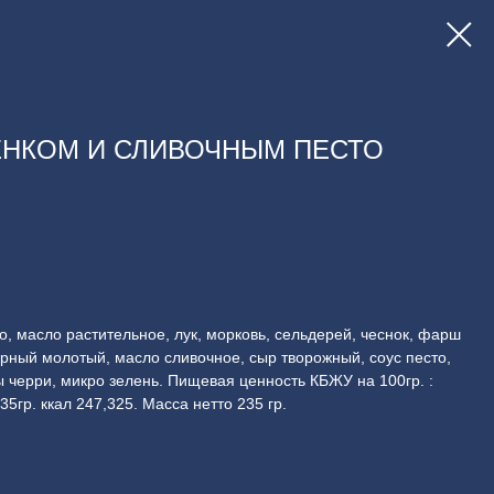
ЁНКОМ И СЛИВОЧНЫМ ПЕСТО
цо, масло растительное, лук, морковь, сельдерей, чеснок, фарш
ёрный молотый, масло сливочное, сыр творожный, соус песто,
 черри, микро зелень. Пищевая ценность КБЖУ на 100гр. :
35гр. ккал 247,325. Масса нетто 235 гр.