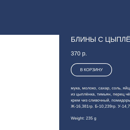
БЛИНЫ С ЦЫПЛ
370
р.
В КОРЗИНУ
мука, молоко, сахар, соль, яй
из цыплёнка, тимьян, перец ч
крем чиз сливочный, помидоры
Ж-16,381гр. Б-10,239гр. У-14,7
Weight: 235 g