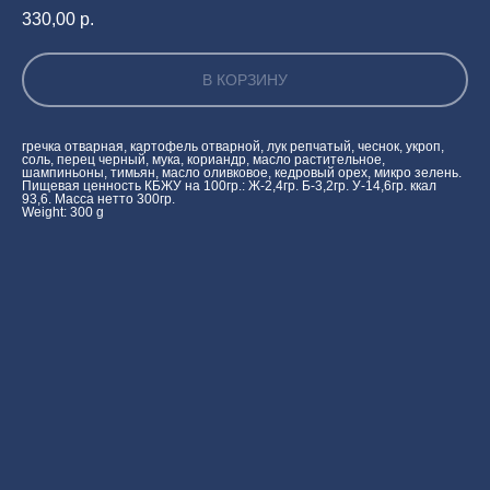
330,00
р.
В КОРЗИНУ
гречка отварная, картофель отварной, лук репчатый, чеснок, укроп,
соль, перец черный, мука, кориандр, масло растительное,
шампиньоны, тимьян, масло оливковое, кедровый орех, микро зелень.
Пищевая ценность КБЖУ на 100гр.: Ж-2,4гр. Б-3,2гр. У-14,6гр. ккал
93,6. Масса нетто 300гр.
Weight: 300 g