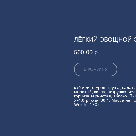
ЛЁГКИЙ ОВОЩНОЙ 
500,00
р.
В КОРЗИНУ
кабачки, огурец, груша, салат 
молотый, кинза, петрушка, че
горчиза зернистая, яблоко. Пи
У-4,8гр. ккал 38,4. Масса нетто
Weight: 190 g