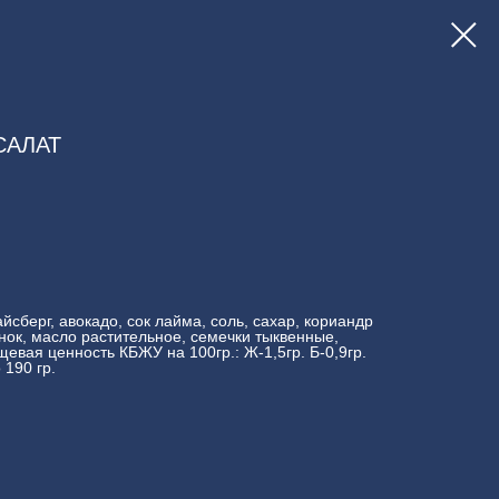
САЛАТ
айсберг, авокадо, сок лайма, соль, сахар, кориандр
снок, масло растительное, семечки тыквенные,
щевая ценность КБЖУ на 100гр.: Ж-1,5гр. Б-0,9гр.
 190 гр.