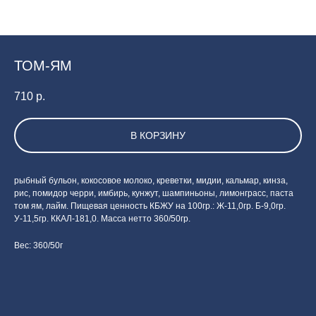
ТОМ-ЯМ
710
р.
В КОРЗИНУ
рыбный бульон, кокосовое молоко, креветки, мидии, кальмар, кинза,
рис, помидор черри, имбирь, кунжут, шампиньоны, лимонграсс, паста
том ям, лайм. Пищевая ценность КБЖУ на 100гр.: Ж-11,0гр. Б-9,0гр.
У-11,5гр. ККАЛ-181,0. Масса нетто 360/50гр.
Вес: 360/50г