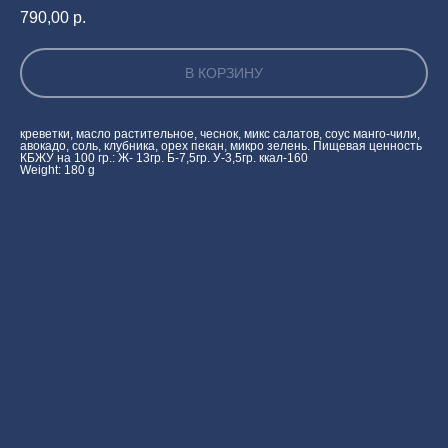
790,00
р.
В КОРЗИНУ
креветки, масло растительное, чеснок, микс салатов, соус манго-чили,
авокадо, соль, клубника, орех пекан, микро зелень. Пищевая ценность
КБЖУ на 100 гр.: Ж- 13гр. Б-7,5гр. У-3,5гр. ккал-160
Weight: 180 g