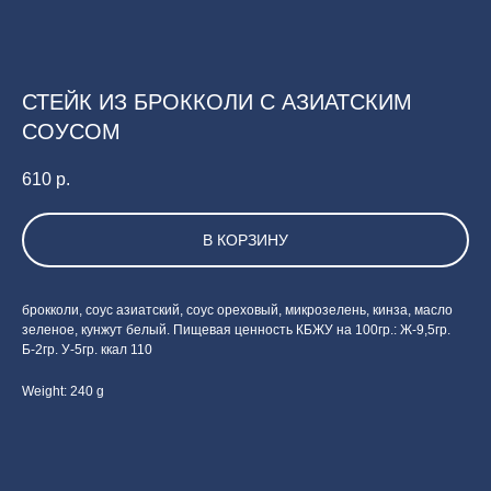
СТЕЙК ИЗ БРОККОЛИ С АЗИАТСКИМ
СОУСОМ
610
р.
В КОРЗИНУ
брокколи, соус азиатский, соус ореховый, микрозелень, кинза, масло
зеленое, кунжут белый. Пищевая ценность КБЖУ на 100гр.: Ж-9,5гр.
Б-2гр. У-5гр. ккал 110
Weight: 240 g