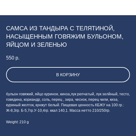
САМСА ИЗ ТАНДЫРА С ТЕЛЯТИНОЙ,
НАСЫЩЕННЫМ ГОВЯЖИМ БУЛЬОНОМ,
ЯЙЦОМ И ЗЕЛЕНЬЮ
550
р.
В КОРЗИНУ
бульон говяжий, яйцо куриное, кинза,лук репчатый, лук зелйный, тесто,
говядина, кориандр, соль, перец , зира, чеснок, перец чили, киза,
куриный желток, кунжут белый. Пищевая ценность КБЖУ на 100 гр.:
Ж-8,3гр. Б-5,7гр.У-10,4гр. ккал 140,1. Масса нетто 210/250гр.
Weight: 210 g