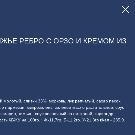
ЖЬЕ РЕБРО С ОРЗО И КРЕМОМ ИЗ
й молотый, сливки 33%, морковь, лук репчатый, сахар песок,
сыр пармезан, микрозелень, зеленое масло растительное, соус
розмарин, тимьян, соус чесночный со сметаной, кориандр
ть КБЖУ на 100гр. : Ж-11,7гр. Б-11,2гр. У-21,3гр кКал - 235,9.