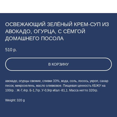
ОСВЕЖАЮЩИЙ ЗЕЛЁНЫЙ КРЕМ-СУП ИЗ
АВОКАДО, ОГУРЦА, С СЁМГОЙ
ДОМАШНЕГО ПОСОЛА
510
р.
В КОРЗИНУ
авокадо, огурцы свежие, сливки 33%, вода, соль, лосось, укроп, сахар
песок, микрозелень, масло оливковое. Пищевая ценность КБЖУ на
100гр. : Ж-7,4гр. Б-1,7гр. У-0,9гр кКал -81,1. Масса нетто 320гр.
Weight: 320 g