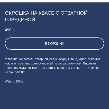
ОКРОШКА НА КВАСЕ С ОТВАРНОЙ
ГОВЯДИНОЙ
490
р.
В КОРЗИНУ
говядина, картофель отварной, редис, огурцы, яйцо, укроп, зеленый
лук, квас, сметана, хрен сливочный, горчица дижонская. Пищевая
ценность КБЖУ на 100гр. : Ж-7,8гр. Б-5,4гр. У-3,7гр кКал -107. Масса
нетто 350/60гр.
Weight: 350 g